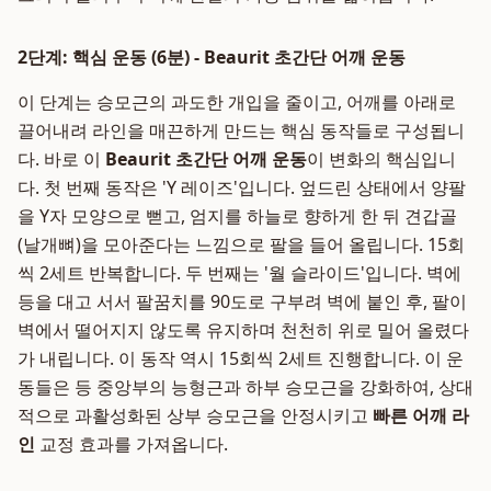
2단계: 핵심 운동 (6분) - Beaurit 초간단 어깨 운동
이 단계는 승모근의 과도한 개입을 줄이고, 어깨를 아래로
끌어내려 라인을 매끈하게 만드는 핵심 동작들로 구성됩니
다. 바로 이
Beaurit 초간단 어깨 운동
이 변화의 핵심입니
다. 첫 번째 동작은 'Y 레이즈'입니다. 엎드린 상태에서 양팔
을 Y자 모양으로 뻗고, 엄지를 하늘로 향하게 한 뒤 견갑골
(날개뼈)을 모아준다는 느낌으로 팔을 들어 올립니다. 15회
씩 2세트 반복합니다. 두 번째는 '월 슬라이드'입니다. 벽에
등을 대고 서서 팔꿈치를 90도로 구부려 벽에 붙인 후, 팔이
벽에서 떨어지지 않도록 유지하며 천천히 위로 밀어 올렸다
가 내립니다. 이 동작 역시 15회씩 2세트 진행합니다. 이 운
동들은 등 중앙부의 능형근과 하부 승모근을 강화하여, 상대
적으로 과활성화된 상부 승모근을 안정시키고
빠른 어깨 라
인
교정 효과를 가져옵니다.