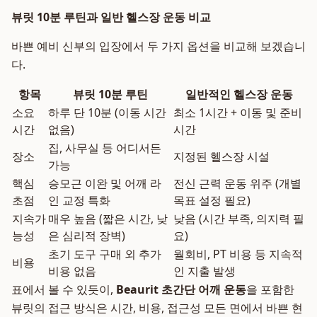
뷰릿 10분 루틴과 일반 헬스장 운동 비교
바쁜 예비 신부의 입장에서 두 가지 옵션을 비교해 보겠습니
다.
항목
뷰릿 10분 루틴
일반적인 헬스장 운동
소요
하루 단 10분 (이동 시간
최소 1시간 + 이동 및 준비
시간
없음)
시간
집, 사무실 등 어디서든
장소
지정된 헬스장 시설
가능
핵심
승모근 이완 및 어깨 라
전신 근력 운동 위주 (개별
초점
인 교정 특화
목표 설정 필요)
지속가
매우 높음 (짧은 시간, 낮
낮음 (시간 부족, 의지력 필
능성
은 심리적 장벽)
요)
초기 도구 구매 외 추가
월회비, PT 비용 등 지속적
비용
비용 없음
인 지출 발생
표에서 볼 수 있듯이,
Beaurit 초간단 어깨 운동
을 포함한
뷰릿의 접근 방식은 시간, 비용, 접근성 모든 면에서 바쁜 현