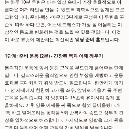
는 하루 10분 루틴은 바쁜 일상 속에서 가장 효율적으로 아
름다운 어깨 라인을 만들 수 있도록 과학적으로 설계된 프로
그램입니다. 준비-핵심-마무리 3단계로 구성된 이 루틴을 꾸
준히 따라 하다 보면, 어느새 드레스가 가장 잘 어울리는 이
상적인 몸으로 변화하는 것을 느낄 수 있을 것입니다. 이것
이 바로 뷰릿이 제안하는 혁신적인
웨딩 준비 홈트
입니다.
1단계: 준비 운동 (2분) - 긴장된 목과 어깨 깨우기
본격적인 운동에 앞서 뭉친 근육을 부드럽게 풀어주는 단계
입니다. 갑작스러운 움직임으로 인한 부상을 예방하고 운동
효과를 극대화하기 위해 반드시 필요합니다. 편안하게 앉거
나 선 자세에서 천천히 고개를 좌우, 앞뒤로 기울여 목 주변
근육을 늘려줍니다. 각 방향마다 15초씩 유지하며 깊게 호
흡하세요. 이후 양쪽 어깨를 귀 쪽으로 힘껏 끌어올렸다가
'툭'하고 떨어뜨리는 동작을 5회 반복하여 승모근 상부의 긴
장을 일차적으로 해소합니다. 마지막으로 양팔을 크게 원을
그리며 돌려주어 어깨 관절의 가동 범위를 넓혀줍니다.