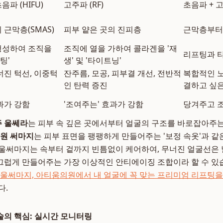
파 (HIFU)
고주파 (RF)
초음파 + 
 근막층(SMAS)
피부 얕은 곳의 진피층
근막층부터
형성하여 조직을
조직에 열을 가하여 콜라겐을 '재
리프팅과 
팅'
생' 및 '타이트닝'
너진 턱선, 이중턱
잔주름, 모공, 피부결 개선, 전반적
복합적인 노
인 탄력 증진
결하고 싶은
과가 강함
'조여주는' 효과가 강함
당겨주고 
 울쎄라
는 피부 속 깊은 곳에서부터 얼굴의 구조를 바로잡아주는
원 써마지
는 피부 표면을 팽팽하게 만들어주는 '보정 속옷'과 같은
 울써마지는 속부터 겉까지 빈틈없이 케어하여, 무너진 얼굴선은
럽게 만들어주는 가장 이상적인 안티에이징 조합이라 할 수 있습
 울써마지, 아티움의원에서 내 얼굴에 꼭 맞는 프리미엄 리프팅
다.
의 핵심: 실시간 모니터링