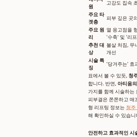
고강도 집속 초음
원
주요 타
피부 깊은 곳의
겟층
주요 원
열 응고점을 
리
'수축' 및 '리프
추천 대
볼살 처짐, 무
상
개선
시술 특
'당겨주는' 효
징
표에서 볼 수 있듯,
청주
합니다. 반면,
아티움의
가지를 함께 시술하는
피부결은 쫀쫀하고 매끄
형 리프팅 정보는
청주
해 확인하실 수 있습니
안전하고 효과적인 시술