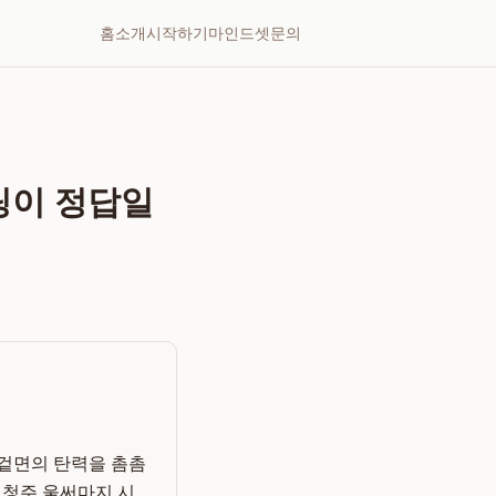
홈
소개
시작하기
마인드셋
문의
팅이 정답일
 겉면의 탄력을 촘촘
 청주 울써마지 시