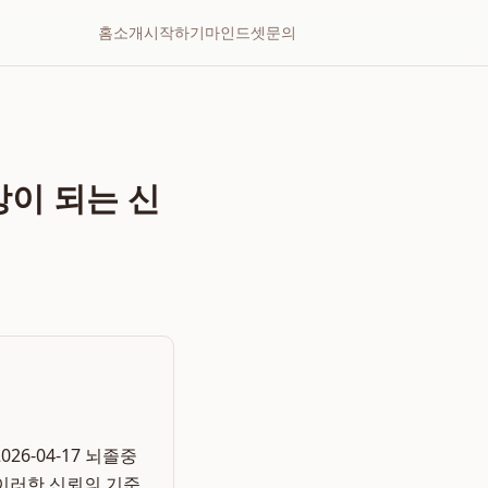
홈
소개
시작하기
마인드셋
문의
망이 되는 신
6-04-17 뇌졸중
이러한 신뢰의 기준