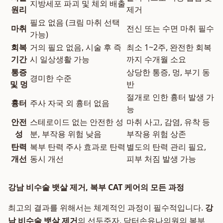
지방세포 파괴 및 체외 배출
원리
제거
필요 없음 (크림 마취 선택
마취
전신 또는 수면 마취 필수
가능)
회복
거의 필요 없음, 시술 후 즉
최소 1~2주, 완전한 회복
기간
시 일상생활 가능
까지 수개월 소요
통증
상당한 통증, 멍, 부기 동
경미한 수준
및 멍
반
절개로 인한 흉터 발생 가
흉터
주사 자국 외 흉터 없음
능
안전
스테로이드 없는 안전한 성
마취 사고, 감염, 유착 등
성
분, 부작용 위험 낮음
부작용 위험 상존
탄력
복부 탄력 주사 효과로 탄력
별도의 탄력 관리 필요,
개선
동시 개선
피부 처짐 발생 가능
강남 비수술 뱃살 제거, 복부 CAT 케어의 모든 과정
최고의 결과를 위해서는 체계적인 과정이 필수적입니다.
강
남 비수술 뱃살 제거
의 선두주자, 닥터손유나의원의 복부