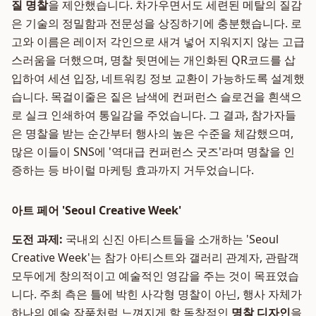
질 명찰
을 제안했습니다. 차가우면서도 세련된 메탈의 질감
은 기술의 정밀함과 전문성을 상징하기에 충분했습니다. 로
고와 이름은 레이저 각인으로 새겨 넣어 지워지지 않는 고급
스러움을 더했으며, 명찰 뒷면에는 개인화된 QR코드를 삽
입하여 세션 입장, 네트워킹 정보 교환이 가능하도록 설계했
습니다. 목걸이줄은 짙은 남색에 컨퍼런스 슬로건을 흰색으
로 실크 인쇄하여 통일감을 주었습니다. 그 결과, 참가자들
은 명찰을 받는 순간부터 행사의 높은 수준을 체감했으며,
많은 이들이 SNS에 '역대급 컨퍼런스 굿즈'라며 명찰을 인
증하는 등 바이럴 마케팅 효과까지 거두었습니다.
아트 페어 'Seoul Creative Week'
도전 과제:
국내외 신진 아티스트들을 소개하는 'Seoul
Creative Week'는 참가 아티스트와 갤러리 관계자, 관람객
모두에게 창의적이고 예술적인 영감을 주는 것이 목표였습
니다. 주최 측은 틀에 박힌 사각형 명찰이 아닌, 행사 자체가
하나의 예술 작품처럼 느껴지게 할 독창적인
명찰 디자인
을