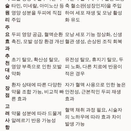
술
타민, 미네랄, 아미노산 등
축 혈소판(성장인자)을 주입
원
영양 성분을 두피에 직접
하여 세포 재생 및 모낭 활성
리
주입
화 유도
주
요
두피 영양 공급, 혈액순환
모낭 세포 기능 정상화, 신생
효
촉진, 모발 성장 환경 개선
혈관 생성, 손상된 조직 회복
과
추
초기 탈모, 확산성 탈모,
유전성 탈모, 휴지기 탈모, 두
천
영양 부족으로 인한 모발
피 노화, 다른 치료에 반응이
대
약화
적은 경우
상
환자 상태에 따른 다양한
자가 혈액 사용으로 인한 높은
장
약물 조합 가능, 비교적 빠
안전성, 근본적인 두피 재생
점
른 효과
효과
고
혈액 채취 과정 필요, 시술자
려
약물 성분에 따라 드물게
의 노하우에 따라 효과 차이
사
알레르기 반응 가능성
발생 가능
항