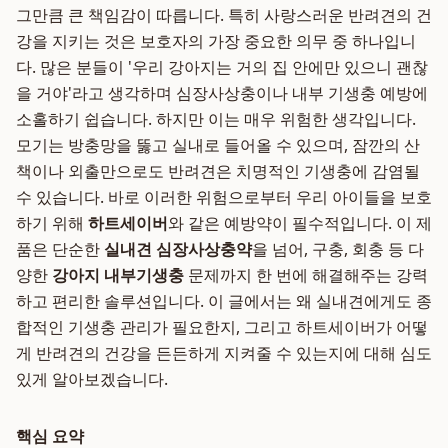
그만큼 큰 책임감이 따릅니다. 특히 사랑스러운 반려견의 건
강을 지키는 것은 보호자의 가장 중요한 의무 중 하나입니
다. 많은 분들이 '우리 강아지는 거의 집 안에만 있으니 괜찮
을 거야'라고 생각하며 심장사상충이나 내부 기생충 예방에
소홀하기 쉽습니다. 하지만 이는 매우 위험한 생각입니다.
모기는 방충망을 뚫고 실내로 들어올 수 있으며, 잠깐의 산
책이나 외출만으로도 반려견은 치명적인 기생충에 감염될
수 있습니다. 바로 이러한 위험으로부터 우리 아이들을 보호
하기 위해
하트세이버
와 같은 예방약이 필수적입니다. 이 제
품은 단순한
실내견 심장사상충약
을 넘어, 구충, 회충 등 다
양한
강아지 내부기생충
문제까지 한 번에 해결해주는 강력
하고 편리한 솔루션입니다. 이 글에서는 왜 실내견에게도 종
합적인 기생충 관리가 필요한지, 그리고 하트세이버가 어떻
게 반려견의 건강을 든든하게 지켜줄 수 있는지에 대해 심도
있게 알아보겠습니다.
핵심 요약