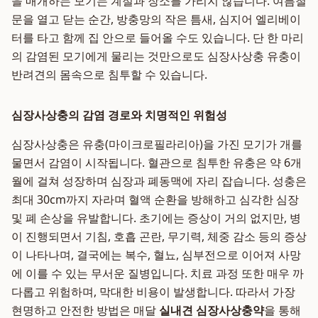
을 매개하는 모기는 계절과 장소를 가리지 않습니다. 여름철
문을 열고 닫는 순간, 방충망의 작은 틈새, 심지어 엘리베이
터를 타고 함께 집 안으로 들어올 수도 있습니다. 단 한 마리
의 감염된 모기에게 물리는 것만으로도 심장사상충 유충이
반려견의 몸속으로 침투할 수 있습니다.
심장사상충의 감염 경로와 치명적인 위험성
심장사상충은 유충(마이크로필라리아)을 가진 모기가 개를
물면서 감염이 시작됩니다. 혈관으로 침투한 유충은 약 6개
월에 걸쳐 성장하며 심장과 폐동맥에 자리 잡습니다. 성충은
최대 30cm까지 자라며 혈액 순환을 방해하고 심각한 심장
및 폐 손상을 유발합니다. 초기에는 증상이 거의 없지만, 병
이 진행되면서 기침, 호흡 곤란, 무기력, 체중 감소 등의 증상
이 나타나며, 결국에는 복수, 혈뇨, 심부전으로 이어져 사망
에 이를 수 있는 무서운 질병입니다. 치료 과정 또한 매우 까
다롭고 위험하며, 막대한 비용이 발생합니다. 따라서 가장
현명하고 안전한 방법은 매달
실내견 심장사상충약
을 통해