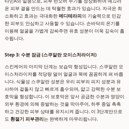
타민A의 일종으로, 피부 턴오버 주기를 정상화하여 매끄러
운 피부 결을 만드는 데 탁월한 효과가 있습니다. 자극은 최
소화하고 효과는 극대화한
메디테라피
의 기술력으로 민감
한 피부도 안심하고 사용할 수 있습니다. 손바닥의 온기를
이용해 얼굴을 가볍게 감싸주면 유효 성분이 더욱 깊숙이 흡
수됩니다.
Step 3: 수분 잠금 (스쿠알란 모이스처라이저)
스킨케어의 마지막 단계는 보습막 형성입니다. 스쿠알란 모
이스처라이저를 적당량 덜어 얼굴과 목에 꼼꼼하게 펴 바릅
니다. 식물성 스쿠알란 성분은 우리 피부의 피지 성분과 유
사하여 겉돌지 않고 빠르게 흡수되며, 얇고 강력한 수분 보
호막을 형성합니다. 이 보호막은 앞서 공급한 수분과 영양이
외부 환경에 의해 증발하는 것을 막아주어, 하루 종일 촉촉
하고 건강한 피부 상태를 유지시켜 줍니다. 이 3단계만으로
도
환절기 피부관리
는 완벽하게 마무리됩니다.