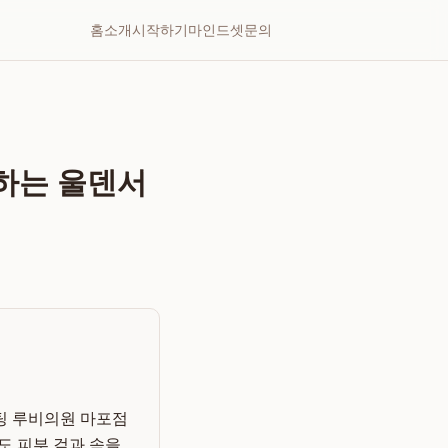
홈
소개
시작하기
마인드셋
문의
어하는 울덴서
팅 루비의원 마포점
도 피부 겉과 속을