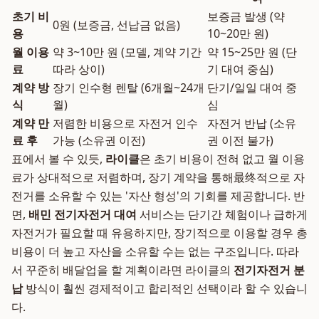
초기 비
보증금 발생 (약
0원 (보증금, 선납금 없음)
용
10~20만 원)
월 이용
약 3~10만 원 (모델, 계약 기간
약 15~25만 원 (단
료
따라 상이)
기 대여 중심)
계약 방
장기 인수형 렌탈 (6개월~24개
단기/일일 대여 중
식
월)
심
계약 만
저렴한 비용으로 자전거 인수
자전거 반납 (소유
료 후
가능 (소유권 이전)
권 이전 불가)
표에서 볼 수 있듯,
라이클
은 초기 비용이 전혀 없고 월 이용
료가 상대적으로 저렴하며, 장기 계약을 통해最终적으로 자
전거를 소유할 수 있는 '자산 형성'의 기회를 제공합니다. 반
면,
배민 전기자전거 대여
서비스는 단기간 체험이나 급하게
자전거가 필요할 때 유용하지만, 장기적으로 이용할 경우 총
비용이 더 높고 자산을 소유할 수는 없는 구조입니다. 따라
서 꾸준히 배달업을 할 계획이라면 라이클의
전기자전거 분
납
방식이 훨씬 경제적이고 합리적인 선택이라 할 수 있습니
다.