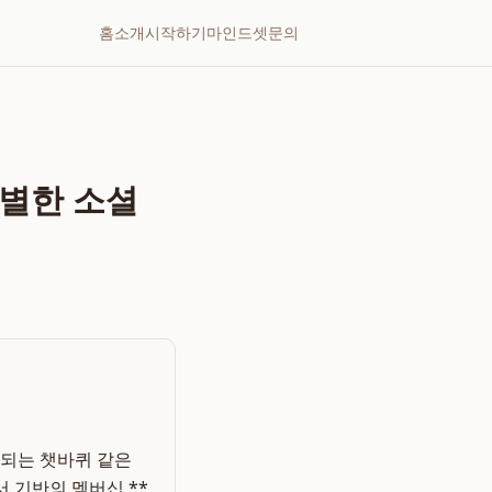
홈
소개
시작하기
마인드셋
문의
특별한 소셜
복되는 챗바퀴 같은
 기반의 멤버십 **