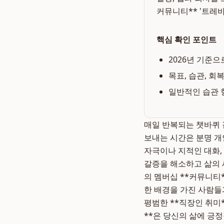
커뮤니티** '트레
핵심 확인 포인트
2026년 기준으
목표, 습관, 회
일반적인 습관 
매일 반복되는 챗바퀴 
보내는 시간은 분명 개
자극이나 지적인 대화,
갈증을 해소하고 삶의 
의 멤버십 **커뮤니티*
한 배경을 가진 사람들
평범한 **직장인 취미*
**은 당신의 삶에 긍