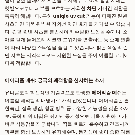
람이 강한 실내에서 체온을 유지해주고, 야외 활동 시에는
햇볕으로부터 피부를 보호하는
자외선 차단 가디건
역할을
톡톡히 해냅니다. 특히
uniqlo uv cut
기능이 더해진 린넨
셔츠라면 더욱 완벽한 자외선 차단 효과를 기대할 수 있습니
다. 긴팔 린넨 셔츠를 롤업하여 캐주얼한 느낌을 주거나, 소
매를 길게 늘어뜨려 시크한 분위기를 연출하는 등 소매 연출
에 따라 다양한 스타일을 즐길 수 있습니다. 밝은 색상의 린
넨 셔츠는 시각적으로도 시원한 느낌을 주어 여름철 코디에
더욱 적합합니다.
에어리즘 메쉬: 궁극의 쾌적함을 선사하는 소재
유니클로의 혁신적인 기술력으로 탄생한
에어리즘 메쉬
는
여름철 쾌적함의 대명사로 자리 잡았습니다. 에어리즘은 흡
한속건, 접촉 냉감, 항균 방취 등 다양한 기능성을 갖춘 소재
로, 특히 메쉬 타입은 뛰어난 통기성으로 더욱 시원하고 가
벼운 착용감을 제공합니다. 땀을 빠르게 흡수하고 건조시켜
피부를 항상 보송하게 유지해주며, 통기성이 좋아 습한 여름