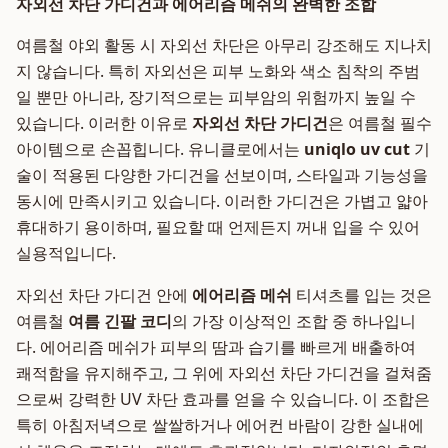
자외선 차단 가디건과 에어리즘 메쉬의 완벽한 조합
여름철 야외 활동 시 자외선 차단은 아무리 강조해도 지나치
지 않습니다. 특히 자외선은 피부 노화와 색소 침착의 주범
일 뿐만 아니라, 장기적으로는 피부암의 위험까지 높일 수
있습니다. 이러한 이유로
자외선 차단 가디건
은 여름철 필수
아이템으로 손꼽힙니다. 유니클로에서는
uniqlo uv cut
기
술이 적용된 다양한 가디건을 선보이며, 스타일과 기능성을
동시에 만족시키고 있습니다. 이러한 가디건은 가볍고 얇아
휴대하기 용이하며, 필요할 때 언제든지 꺼내 입을 수 있어
실용적입니다.
자외선 차단 가디건 안에
에어리즘 메쉬
티셔츠를 입는 것은
여름철
여름 긴팔 코디
의 가장 이상적인 조합 중 하나입니
다. 에어리즘 메쉬가 피부의 땀과 습기를 빠르게 배출하여
쾌적함을 유지해주고, 그 위에 자외선 차단 가디건을 걸쳐줌
으로써 강력한 UV 차단 효과를 얻을 수 있습니다. 이 조합은
특히 아침저녁으로 쌀쌀하거나 에어컨 바람이 강한 실내에